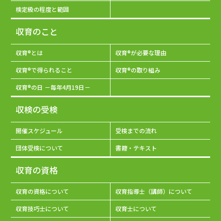
検定級の程度と範囲
収育のこと
収育®とは
収育®が必要な理由
収育®で得られること
収育®の取り組み
収育®の日 －毎年4月19日－
収検の受検
開催スケジュール
受検までの流れ
団体受検について
書籍・テキスト
収育の資格
収育の資格について
収育指導士（講師）について
収育技巧士について
収育士について