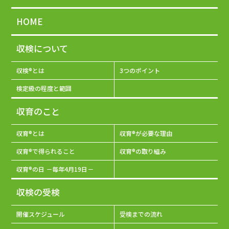
HOME
収検について
収検®とは
3つのポイント
検定級の程度と範囲
収育のこと
収育®とは
収育®が必要な理由
収育®で得られること
収育®の取り組み
収育®の日 －毎年4月19日－
収検の受検
開催スケジュール
受検までの流れ