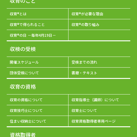
収育のこと
収育®とは
収育®が必要な理由
収育®で得られること
収育®の取り組み
収育®の日 －毎年4月19日－
収検の受検
開催スケジュール
受検までの流れ
団体受検について
書籍・テキスト
収育の資格
収育の資格について
収育指導士（講師）について
収育技巧士について
収育士について
住まい収納士について
収育資格取得者専用ページ
資格取得者