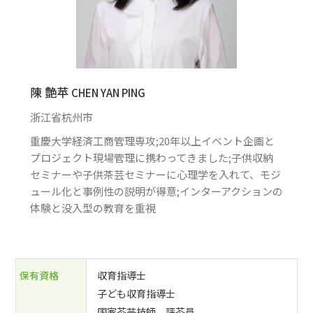
陳 艶苹
CHEN YAN PING
浙江省杭州市
重慶大学経済工商管理専攻;20年以上イベント企画と
プロジェクト現場管理に携わってきました;子供収納
セミナーや子供茶芸セミナーに心理学を入れて、モジ
ュール化と事例性の説明が得意;インターアクションの
体験と没入型の教育を重視
保有資格
収育指導士
子ども収育指導士
国家茶芸技師、評茶員