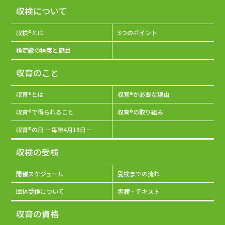
収検について
収検®とは
3つのポイント
検定級の程度と範囲
収育のこと
収育®とは
収育®が必要な理由
収育®で得られること
収育®の取り組み
収育®の日 －毎年4月19日－
収検の受検
開催スケジュール
受検までの流れ
団体受検について
書籍・テキスト
収育の資格