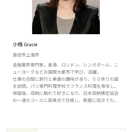
小格
Gracie
直辖市上海市
金融業界専門家。香港、ロンドン、シンガポール、ニ
ューヨークなどの国際大都市で学び、活躍。
仕事の合間に旅行と美食の趣味があり、５０余りの国
を訪問。パリ専門料理学校でフランス料理を専攻し、
帰国後、収納に触れて好きになり、日本収納検定協会
の一連のコースに高得点で合格し、新居に役立てた。