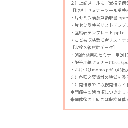
２）上記メールに『受検準備
［指導士セミナーツール受検
・片セミ受検票兼領収書.pptx
・片セミ受検者リストテンプレー
・座席表テンプレート.pptx
・こども収検受検者リストテンプ
［収検３級試験データ］
・3級問題用紙セミナー用2017.
・解答用紙セミナー用2017.p
・お片づけmemo.pdf（A
３）各種必要資材の準備を整
４）開催までに収検開催ガイ
◆開催中の諸事項につきまし
◆開催後の手続きは収検開催