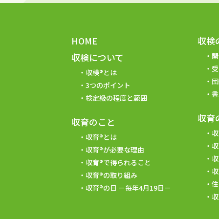
HOME
収検
収検について
開
受
収検®とは
団
3つのポイント
書
検定級の程度と範囲
収育
収育のこと
収
収育®とは
収
収育®が必要な理由
収
収育®で得られること
収
収育®の取り組み
住
収育®の日 －毎年4月19日－
収