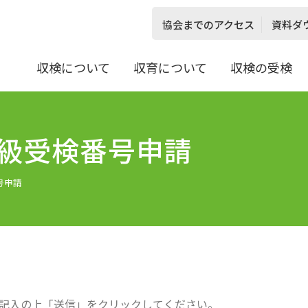
協会までのアクセス
資料ダ
収検について
収育について
収検の受検
級受検番号申請
号申請
記入の上「送信」をクリックしてください。