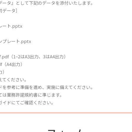
データ』として下記のデータを添付いたします。
前データ］
ト.pptx
レート.pptx
pdf（1~2はA3出力、3はA4出力）
df（A4出力）
3出力）
えてください。
ドを参考に準備を進め、実施に備えてください。
ては業務許諾規約書に準じます。
ガイドにてご確認ください。