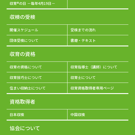
収育®の日 －毎年4月19日－
収検の受検
開催スケジュール
受検までの流れ
団体受検について
書籍・テキスト
収育の資格
収育の資格について
収育指導士（講師）について
収育技巧士について
収育士について
住まい収納士について
収育資格取得者専用ページ
資格取得者
日本収検
中国収検
協会について