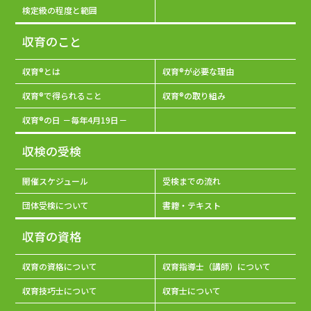
検定級の程度と範囲
収育のこと
収育®とは
収育®が必要な理由
収育®で得られること
収育®の取り組み
収育®の日 －毎年4月19日－
収検の受検
開催スケジュール
受検までの流れ
団体受検について
書籍・テキスト
収育の資格
収育の資格について
収育指導士（講師）について
収育技巧士について
収育士について