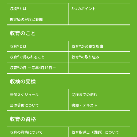
収検®とは
3つのポイント
検定級の程度と範囲
収育のこと
収育®とは
収育®が必要な理由
収育®で得られること
収育®の取り組み
収育®の日 －毎年4月19日－
収検の受検
開催スケジュール
受検までの流れ
団体受検について
書籍・テキスト
収育の資格
収育の資格について
収育指導士（講師）について